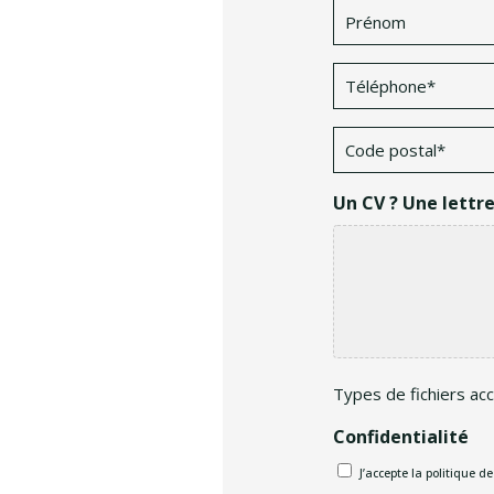
Prénom
*
Téléphone
*
Code
postal
*
Un CV ? Une lettr
Types de fichiers acce
Confidentialité
J’accepte la politique d