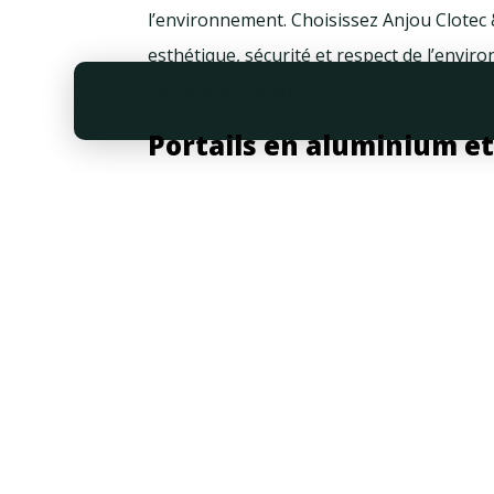
l’environnement. Choisissez Anjou Clotec 
esthétique, sécurité et respect de l’envir
notre engagement.
Portails en aluminium et
Anjou Clotec & Paysage
Chez Anjou Clotec & Paysage, notre engag
détail de nos portails en aluminium et de 
particuliers qu’aux professionnels près d
de proposer une gamme diversifiée de port
sécurité, répondant ainsi aux exigences va
proximité d’Angers, assure une pose exper
chaque portail. Chez Anjou Clotec & Pay
mais également des expériences, en offran