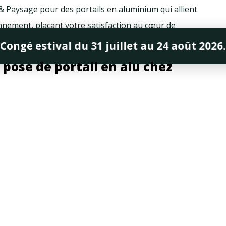
& Paysage pour des portails en aluminium qui allient
onnement, plaçant votre satisfaction au cœur de
Congé estival du 31 juillet au 24 août 2026.
 pose de portail en alu chez
ement envers l’excellence transparaît dans chaque
nos services de pose, dédiés aussi bien aux
’Angers, dans le Maine-et-Loire. Nous sommes fiers
ails en aluminium alliant esthétisme, durabilité et
riées de nos clients. Notre équipe qualifiée, basée à
te, garantissant la longévité et la performance de
sage, nous transformons non seulement des entrées,
t des solutions sur mesure qui reflètent le