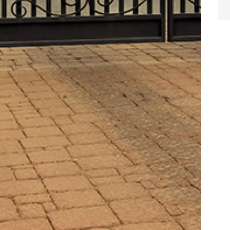
no
en