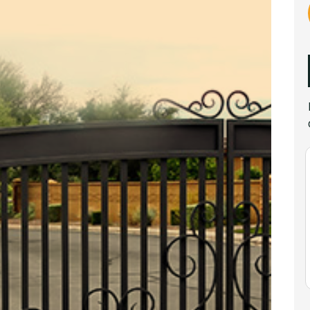
Du
du
Ni
de
ap
pr
Le