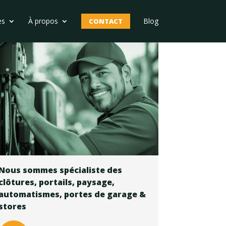
es
À propos
Blog
CONTACT
Nous sommes spécialiste des
Nous sommes spécialiste des
clôtures, portails, paysage,
clôtures, portails, paysage,
automatismes, portes de garage &
automatismes, portes de garage &
stores
stores