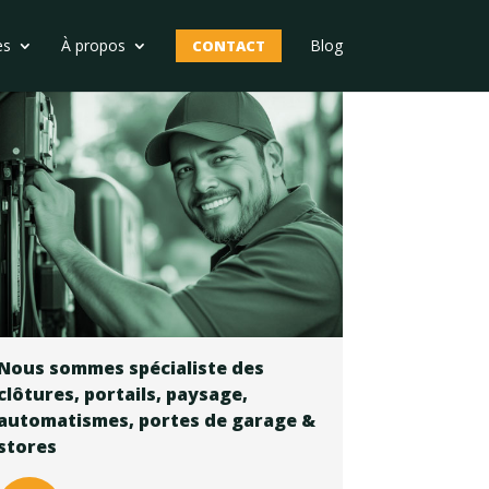
es
À propos
Blog
CONTACT
Nous sommes spécialiste des
Nous sommes spécialiste des
clôtures, portails, paysage,
clôtures, portails, paysage,
automatismes, portes de garage &
automatismes, portes de garage &
stores
stores