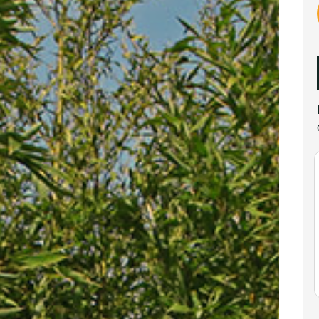
nicole
29/10/
Du conseil d'
du portail à l
Nicolas en pa
des 2 maçons
apprécié le re
professionnal
Le portail a 