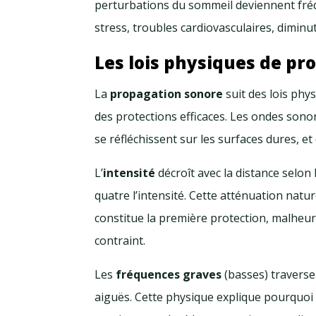
perturbations du sommeil deviennent fréq
stress, troubles cardiovasculaires, diminu
Les lois physiques de pr
La
propagation sonore
suit des lois phy
des protections efficaces. Les ondes sonor
se réfléchissent sur les surfaces dures, et
L’
intensité
décroît avec la distance selon l
quatre l’intensité. Cette atténuation natu
constitue la première protection, malhe
contraint.
Les
fréquences graves
(basses) traverse
aiguës. Cette physique explique pourquoi