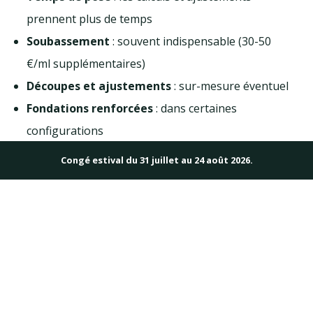
prennent plus de temps
Soubassement
: souvent indispensable (30-50
€/ml supplémentaires)
Découpes et ajustements
: sur-mesure éventuel
Fondations renforcées
: dans certaines
configurations
Congé estival du 31 juillet au 24 août 2026.
Fourchettes de prix indicatives
Terrain en
Type de
Terrain plat
pente
clôture
(posé/ml)
(posé/ml)
Panneau rigide
50 à 70 €
60 à 90 €