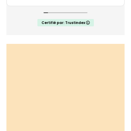
Travail soigné et à l'écoute du client. Je
24 , il
recommande vivement cette entrepris
Certifié par: Trustindex