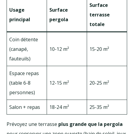
Surface
Usage
Surface
terrasse
principal
pergola
totale
Coin détente
(canapé,
10-12 m²
15-20 m²
fauteuils)
Espace repas
(table 6-8
12-15 m²
20-25 m²
personnes)
Salon + repas
18-24 m²
25-35 m²
Prévoyez une terrasse
plus grande que la pergola
pour conserver une zone ouverte (bain de soleil, jeux