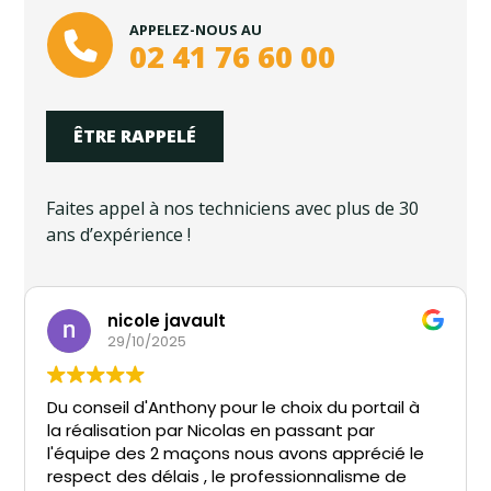
APPELEZ-NOUS AU
02 41 76 60 00
ÊTRE RAPPELÉ
Faites appel à nos techniciens avec plus de 30
ans d’expérience !
Patrick Gautier
16/03/2025
 portail à
Travaux effectués par NICOLAS pour
t par
remplacement du portier vidéo AIPHON
pprécié le
Avrillé, en effet maintenant ça fonction
lisme de
merveille.